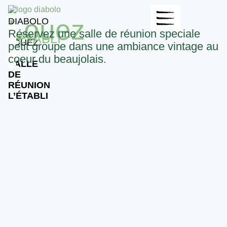
Louez
DIABOLO
>
Réservez une salle de réunion spéciale
L'ÉTABLI
LOUEZ
petit groupe dans une ambiance vintage au
>
coeur du beaujolais.
SALLE
DE
RÉUNION
L’ÉTABLI