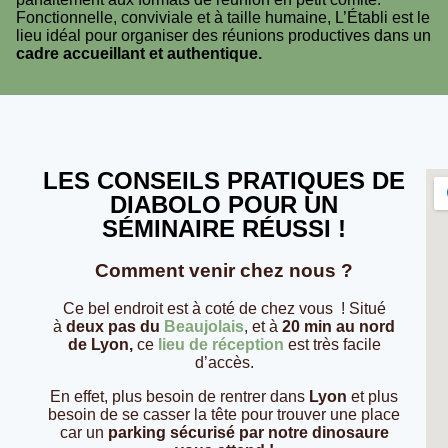
Fonctionnelle, conviviale et à taille humaine, L’Établi est le
lieu idéal pour organiser des réunions productives dans un
cadre accueillant et authentique.
LES CONSEILS PRATIQUES DE
DIABOLO POUR UN
SÉMINAIRE RÉUSSI !
Comment venir chez nous ?
Ce bel endroit est à coté de chez vous ! Situé
à
deux pas du
Beaujolais
, et à
20 min au nord
de Lyon,
ce
lieu de réception
est très facile
d’accès.
En effet, plus besoin de rentrer dans
Lyon
et plus
besoin de se casser la tête pour trouver une place
car un
parking sécurisé par notre dinosaure