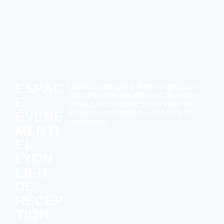
ESPAC
Louez un espace événementiel Lyon
pour organiser réception et réunion en
E
un seul lieu. Profitez d’une salle de
ÉVÉNE
réception combinée à un espace de
convention
MENTI
EL
LYON :
LIEU
DE
RÉCEP
TION