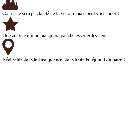
Certaines balises vous réservent des challenges… À vous de
jouer !
Annonces des résultats et remise des prix à l'équipe vainqueur
Découvrez les autres activités Diabolo
NOS QUIZZ POUR VOTRE
SOIRÉE D’ENTREPRISE
Pour vos animations de soirée, Diabolo
a concocté le meilleur ! Des quizz
inédits qui vous feront passer un bon
moment à vous et vos collaborateurs !
Apportez une touche d’originalité avec
un quizz soirée d’entreprise avec
Diabolo !
RALLYE EN 2CV
Partez à l’aventure aux volant de
mythiques 2CV, rencontrez sur le
chemin différents défis de conduite et